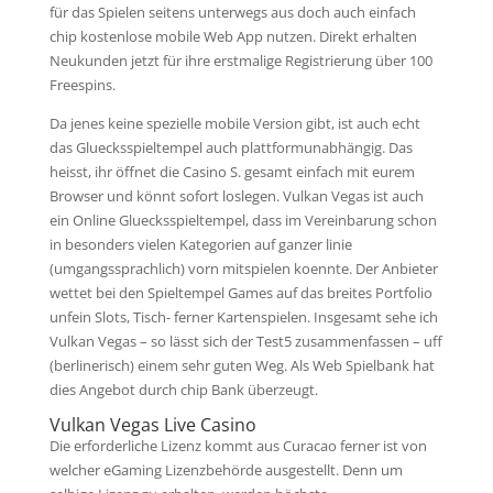
für das Spielen seitens unterwegs aus doch auch einfach
chip kostenlose mobile Web App nutzen. Direkt erhalten
Neukunden jetzt für ihre erstmalige Registrierung über 100
Freespins.
Da jenes keine spezielle mobile Version gibt, ist auch echt
das Gluecksspieltempel auch plattformunabhängig. Das
heisst, ihr öffnet die Casino S. gesamt einfach mit eurem
Browser und könnt sofort loslegen. Vulkan Vegas ist auch
ein Online Gluecksspieltempel, dass im Vereinbarung schon
in besonders vielen Kategorien auf ganzer linie
(umgangssprachlich) vorn mitspielen koennte. Der Anbieter
wettet bei den Spieltempel Games auf das breites Portfolio
unfein Slots, Tisch- ferner Kartenspielen. Insgesamt sehe ich
Vulkan Vegas – so lässt sich der Test5 zusammenfassen – uff
(berlinerisch) einem sehr guten Weg. Als Web Spielbank hat
dies Angebot durch chip Bank überzeugt.
Vulkan Vegas Live Casino
Die erforderliche Lizenz kommt aus Curacao ferner ist von
welcher eGaming Lizenzbehörde ausgestellt. Denn um