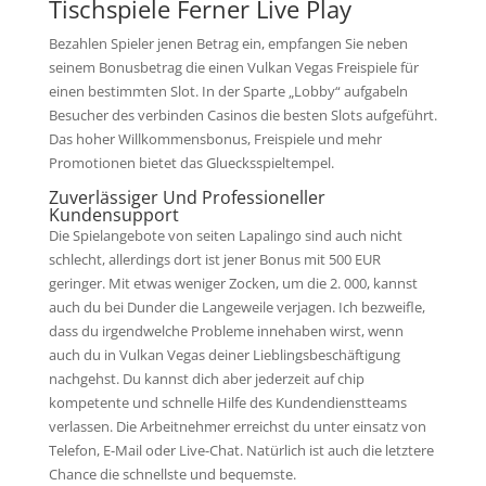
Tischspiele Ferner Live Play
Bezahlen Spieler jenen Betrag ein, empfangen Sie neben
seinem Bonusbetrag die einen Vulkan Vegas Freispiele für
einen bestimmten Slot. In der Sparte „Lobby“ aufgabeln
Besucher des verbinden Casinos die besten Slots aufgeführt.
Das hoher Willkommensbonus, Freispiele und mehr
Promotionen bietet das Gluecksspieltempel.
Zuverlässiger Und Professioneller
Kundensupport
Die Spielangebote von seiten Lapalingo sind auch nicht
schlecht, allerdings dort ist jener Bonus mit 500 EUR
geringer. Mit etwas weniger Zocken, um die 2. 000, kannst
auch du bei Dunder die Langeweile verjagen. Ich bezweifle,
dass du irgendwelche Probleme innehaben wirst, wenn
auch du in Vulkan Vegas deiner Lieblingsbeschäftigung
nachgehst. Du kannst dich aber jederzeit auf chip
kompetente und schnelle Hilfe des Kundendienstteams
verlassen. Die Arbeitnehmer erreichst du unter einsatz von
Telefon, E-Mail oder Live-Chat. Natürlich ist auch die letztere
Chance die schnellste und bequemste.