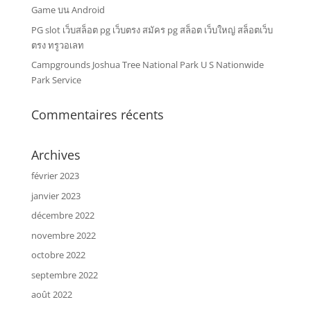
Game บน Android
PG slot เว็บสล็อต pg เว็บตรง สมัคร pg สล็อต เว็บใหญ่ สล็อตเว็บ
ตรง ทรูวอเลท
Campgrounds Joshua Tree National Park U S Nationwide
Park Service
Commentaires récents
Archives
février 2023
janvier 2023
décembre 2022
novembre 2022
octobre 2022
septembre 2022
août 2022