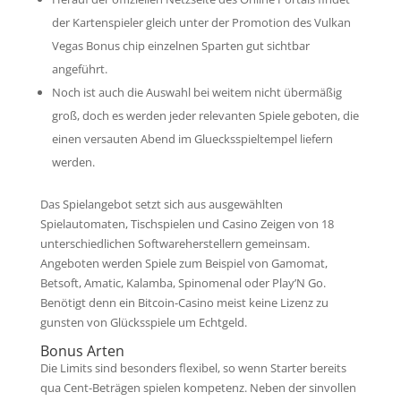
der Kartenspieler gleich unter der Promotion des Vulkan
Vegas Bonus chip einzelnen Sparten gut sichtbar
angeführt.
Noch ist auch die Auswahl bei weitem nicht übermäßig
groß, doch es werden jeder relevanten Spiele geboten, die
einen versauten Abend im Gluecksspieltempel liefern
werden.
Das Spielangebot setzt sich aus ausgewählten
Spielautomaten, Tischspielen und Casino Zeigen von 18
unterschiedlichen Softwareherstellern gemeinsam.
Angeboten werden Spiele zum Beispiel von Gamomat,
Betsoft, Amatic, Kalamba, Spinomenal oder Play’N Go.
Benötigt denn ein Bitcoin-Casino meist keine Lizenz zu
gunsten von Glücksspiele um Echtgeld.
Bonus Arten
Die Limits sind besonders flexibel, so wenn Starter bereits
qua Cent-Beträgen spielen kompetenz. Neben der sinvollen