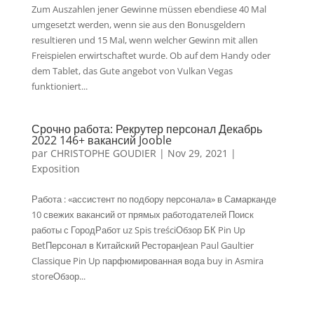
Zum Auszahlen jener Gewinne müssen ebendiese 40 Mal
umgesetzt werden, wenn sie aus den Bonusgeldern
resultieren und 15 Mal, wenn welcher Gewinn mit allen
Freispielen erwirtschaftet wurde. Ob auf dem Handy oder
dem Tablet, das Gute angebot von Vulkan Vegas
funktioniert...
Срочно работа: Рекрутер персонал Декабрь
2022 146+ вакансий Jooble
par
CHRISTOPHE GOUDIER
|
Nov 29, 2021
|
Exposition
Работа : «ассистент по подбору персонала» в Самарканде
10 свежих вакансий от прямых работодателей Поиск
работы с ГородРабот uz Spis treściОбзор БК Pin Up
BetПерсонал в Китайский РесторанJean Paul Gaultier
Classique Pin Up парфюмированная вода buy in Asmira
storeОбзор...