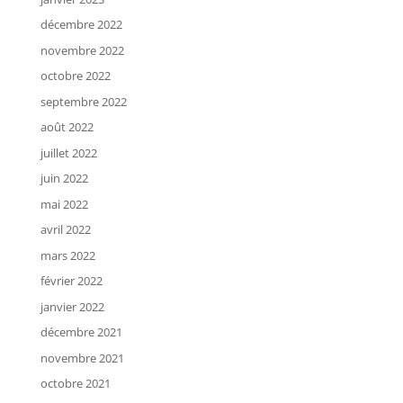
décembre 2022
novembre 2022
octobre 2022
septembre 2022
août 2022
juillet 2022
juin 2022
mai 2022
avril 2022
mars 2022
février 2022
janvier 2022
décembre 2021
novembre 2021
octobre 2021