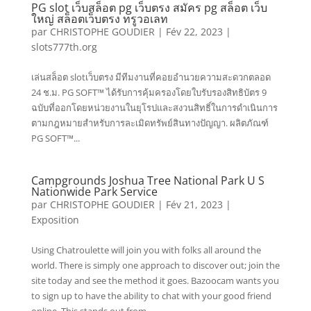
PG slot เว็บสล็อต pg เว็บตรง สมัคร pg สล็อต เว็บ
ใหญ่ สล็อตเว็บตรง ทรูวอเลท
par
CHRISTOPHE GOUDIER
|
Fév 22, 2023
|
slots777th.org
เล่นสล็อต slotเว็บตรง มีทีมงานที่คอยอำนวยความสะดวกตลอด
24 ช.ม. PG SOFT™ ได้รับการคุ้มครองโดยใบรับรองสิทธิบัตร 9
ฉบับที่ออกโดยหน่วยงานในยุโรปและสงวนสิทธิ์ในการดำเนินการ
ตามกฎหมายสำหรับการละเมิดทรัพย์สินทางปัญญา. ผลิตภัณฑ์
PG SOFT™...
Campgrounds Joshua Tree National Park U S
Nationwide Park Service
par
CHRISTOPHE GOUDIER
|
Fév 21, 2023
|
Exposition
Using Chatroulette will join you with folks all around the
world. There is simply one approach to discover out; join the
site today and see the method it goes. Bazoocam wants you
to sign up to have the ability to chat with your good friend