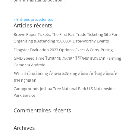
online. This stands out from...
« Entrées précédentes
Articles récents
Brown Paper Tickets: The First Fair-Trade Ticketing Site For
Organizing & Attending 150,000+ Date-Worthy Events
Flingster Evaluation 2023 Options, Execs & Cons, Pricing
GMD Speed Time โปรแกรมเร่งเวลา ไว้โกงเกมประเภท Farming
Game บน Android
PG slot เว็บสล็อต pg เว็บตรง สมัคร pg สล็อต เว็บใหญ่ สล็อตเว็บ
ตรง ทรูวอเลท
Campgrounds Joshua Tree National Park U S Nationwide
Park Service
Commentaires récents
Archives