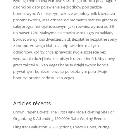
wymaga minimalna wartość 5-krotnego obrotu przy ciągu 5
dzionki od daty pojawienia się środków pod saldzie
bonusowym. W niniejszym wzorze współczynnik k oznacza
procent zwrotu, w zależności od momentu statusu gracza w
całej programie lojalnościowym jak i również wynosi od 3%
do nawet 12%. Maksymalna stawka w toku gry za nakłady
bonusowe wynosi dwadzieścia zł. Bezpłatne bezpłatne spiny
z komputerowego klubu są odpowiednie dla tych
odbiorców, którzy chcą sprawdzić swoje szczęście bez
wydawania dużej ilości osobistych oszczędności. Aby nowy
gracz zaliczył Vulkan Vegas bonusy dzięki swoim koncie
prywatnym, koniecznie wpisz po osobnym polu „Moje
bonusy” promo code Vulkan Vegas.
Articles récents
Brown Paper Tickets: The First Fair-Trade Ticketing Site For
Organizing & Attending 150,000+ Date-Worthy Events
Flingster Evaluation 2023 Options, Execs & Cons, Pricing