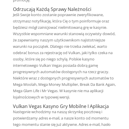
promocję.
Odrzucają Każdą Sprawy Należności
Jeśli Swoje konto zostanie poprawnie zweryfikowane,
otrzymasz notyfikację, która Cię o tym poinformuje oraz
będziesz mógł zainicjować nielimitowaną grę w kasynie.
Wszystkie wspomniane warunki stanowią oczywisty dowód,
że zapewniamy naszym użytkownikom najistotniejsze
warunki na początek. Dlatego nie trzeba zwlekać, warto
odebrać bonus za rejestrację od Vulkan, jaki tylko czeka na
osoby, które się po niego schylą. Polskie kasyno
internetowego Vulkan Vegas posiada dobrą gamę
progresywnych automatów dostępnych na rzecz graczy.
Niektóre wraz z dostępnych progresywnych automatów to
Mega Moolah, Mega Money Multiplier, Break Da Bank Again,
Mega Glam Life i Mr Vegas. W kasynie nie ma aplikacji
lojalnościowych w typowej wersji.
Vulkan Vegas Kasyno Gry Mobilne I Aplikacja
Następnie wchodzimy na naszą skrzynkę pocztową i
potwierdzamy adres e-mail, a nasze konto od momentu
tego momentu stanie się już aktywne. Adres e-mail, hasło