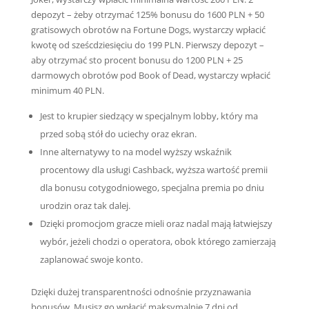
depozyt – żeby otrzymać 125% bonusu do 1600 PLN + 50
gratisowych obrotów na Fortune Dogs, wystarczy wpłacić
kwotę od sześcdziesięciu do 199 PLN. Pierwszy depozyt –
aby otrzymać sto procent bonusu do 1200 PLN + 25
darmowych obrotów pod Book of Dead, wystarczy wpłacić
minimum 40 PLN.
Jest to krupier siedzący w specjalnym lobby, który ma
przed sobą stół do uciechy oraz ekran.
Inne alternatywy to na model wyższy wskaźnik
procentowy dla usługi Cashback, wyższa wartość premii
dla bonusu cotygodniowego, specjalna premia po dniu
urodzin oraz tak dalej.
Dzięki promocjom gracze mieli oraz nadal mają łatwiejszy
wybór, jeżeli chodzi o operatora, obok którego zamierzają
zaplanować swoje konto.
Dzięki dużej transparentności odnośnie przyznawania
bonusów. Musisz go wpłacić maksymalnie 7 dni od