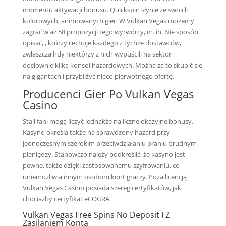
momentu aktywacji bonusu. Quickspin słynie ze swoich
kolorowych, animowanych gier. W Vulkan Vegas możemy
zagrać w aż 58 propozycji tego wytwórcy, m. in. Nie sposób
opisać, , którzy cechuje każdego z tychże dostawców,
zwłaszcza hdy niektórzy z nich wypuścili na sektor
dosłownie kilka konsol hazardowych. Można za to skupić się
na gigantach i przybliżyć nieco pierwotnego ofertę.
Producenci Gier Po Vulkan Vegas
Casino
Stali fani mogą liczyć jednakże na liczne okazyjne bonusy.
Kasyno określa także na sprawdzony hazard przy
jednoczesnym szerokim przeciwdziałaniu praniu brudnym
pieniędzy. Stanowczo należy podkreślić, że kasyno jest
pewne, także dzięki zastosowanemu szyfrowaniu, co
uniemożliwia innym osobom kont graczy. Poza licencją
Vulkan Vegas Casino posiada szereg certyfikatów, jak
chociażby certyfikat eCOGRA.
Vulkan Vegas Free Spins No Deposit I Z
Zasilaniem Konta