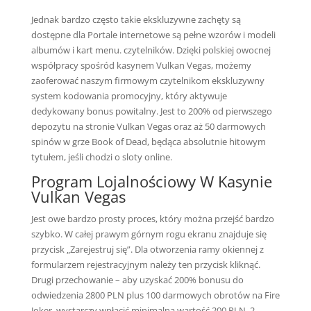
Jednak bardzo często takie ekskluzywne zachęty są
dostępne dla Portale internetowe są pełne wzorów i modeli
albumów i kart menu. czytelników. Dzięki polskiej owocnej
współpracy spośród kasynem Vulkan Vegas, możemy
zaoferować naszym firmowym czytelnikom ekskluzywny
system kodowania promocyjny, który aktywuje
dedykowany bonus powitalny. Jest to 200% od pierwszego
depozytu na stronie Vulkan Vegas oraz aż 50 darmowych
spinów w grze Book of Dead, będąca absolutnie hitowym
tytułem, jeśli chodzi o sloty online.
Program Lojalnościowy W Kasynie
Vulkan Vegas
Jest owe bardzo prosty proces, który można przejść bardzo
szybko. W całej prawym górnym rogu ekranu znajduje się
przycisk „Zarejestruj się”. Dla otworzenia ramy okiennej z
formularzem rejestracyjnym należy ten przycisk kliknąć.
Drugi przechowanie – aby uzyskać 200% bonusu do
odwiedzenia 2800 PLN plus 100 darmowych obrotów na Fire
Joker, wystarczy wpłacić minimalna wartość 200 PLN. 2