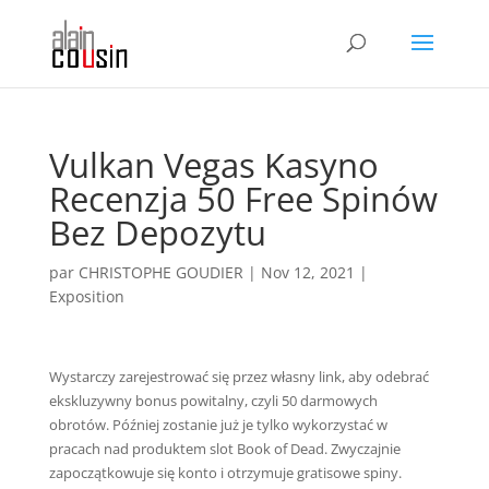
Vulkan Vegas Kasyno
Recenzja 50 Free Spinów
Bez Depozytu️
par
CHRISTOPHE GOUDIER
|
Nov 12, 2021
|
Exposition
Wystarczy zarejestrować się przez własny link, aby odebrać
ekskluzywny bonus powitalny, czyli 50 darmowych
obrotów. Później zostanie już je tylko wykorzystać w
pracach nad produktem slot Book of Dead. Zwyczajnie
zapoczątkowuje się konto i otrzymuje gratisowe spiny.