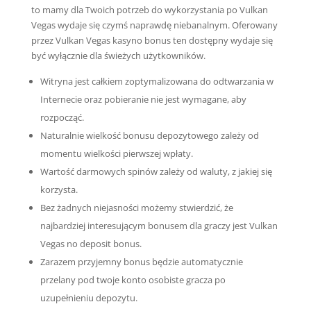
to mamy dla Twoich potrzeb do wykorzystania po Vulkan
Vegas wydaje się czymś naprawdę niebanalnym. Oferowany
przez Vulkan Vegas kasyno bonus ten dostępny wydaje się
być wyłącznie dla świeżych użytkowników.
Witryna jest całkiem zoptymalizowana do odtwarzania w
Internecie oraz pobieranie nie jest wymagane, aby
rozpocząć.
Naturalnie wielkość bonusu depozytowego zależy od
momentu wielkości pierwszej wpłaty.
Wartość darmowych spinów zależy od waluty, z jakiej się
korzysta.
Bez żadnych niejasności możemy stwierdzić, że
najbardziej interesującym bonusem dla graczy jest Vulkan
Vegas no deposit bonus.
Zarazem przyjemny bonus będzie automatycznie
przelany pod twoje konto osobiste gracza po
uzupełnieniu depozytu.