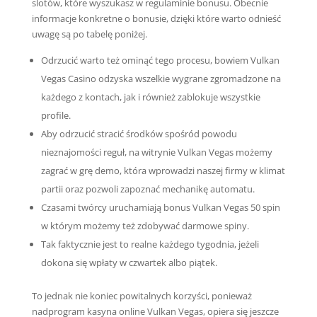
slotów, które wyszukasz w regulaminie bonusu. Obecnie
informacje konkretne o bonusie, dzięki które warto odnieść
uwagę są po tabelę poniżej.
Odrzucić warto też ominąć tego procesu, bowiem Vulkan
Vegas Casino odzyska wszelkie wygrane zgromadzone na
każdego z kontach, jak i również zablokuje wszystkie
profile.
Aby odrzucić stracić środków spośród powodu
nieznajomości reguł, na witrynie Vulkan Vegas możemy
zagrać w grę demo, która wprowadzi naszej firmy w klimat
partii oraz pozwoli zapoznać mechanikę automatu.
Czasami twórcy uruchamiają bonus Vulkan Vegas 50 spin
w którym możemy też zdobywać darmowe spiny.
Tak faktycznie jest to realne każdego tygodnia, jeżeli
dokona się wpłaty w czwartek albo piątek.
To jednak nie koniec powitalnych korzyści, ponieważ
nadprogram kasyna online Vulkan Vegas, opiera się jeszcze