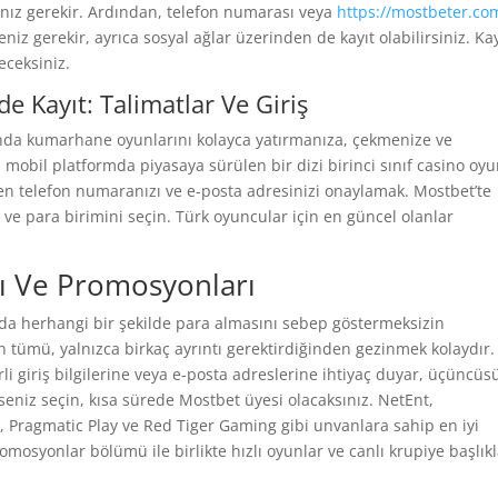
anız gerekir. Ardından, telefon numarası veya
https://mostbeter.com
eniz gerekir, ayrıca sosyal ağlar üzerinden de kayıt olabilirsiniz. Kay
eceksiniz.
e Kayıt: Talimatlar Ve Giriş
ında kumarhane oyunlarını kolayca yatırmanıza, çekmenize ve
mobil platformda piyasaya sürülen bir dizi birinci sınıf casino oy
en telefon numaranızı ve e-posta adresinizi onaylamak. Mostbet’te
 ve para birimini seçin. Türk oyuncular için en güncel olanlar
ı Ve Promosyonları
da herhangi bir şekilde para almasını sebep göstermeksizin
n tümü, yalnızca birkaç ayrıntı gerektirdiğinden gezinmek kolaydır. 
li giriş bilgilerine veya e-posta adreslerine ihtiyaç duyar, üçüncüs
seniz seçin, kısa sürede Mostbet üyesi olacaksınız. NetEnt,
Pragmatic Play ve Red Tiger Gaming gibi unvanlara sahip en iyi
romosyonlar bölümü ile birlikte hızlı oyunlar ve canlı krupiye başlıkl