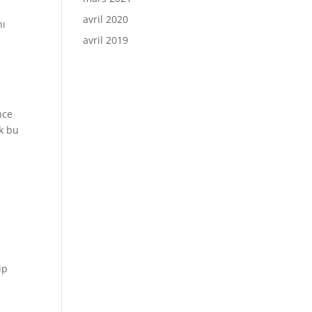
avril 2020
nı
avril 2019
nce
ık bu
ip