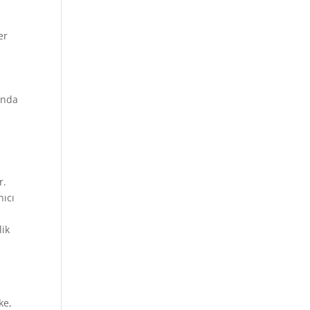
er
anda
r.
nıcı
lik
l
ke,