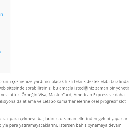
rı
a
sorunu çözmenize yardımcı olacak hızlı teknik destek ekibi tarafınd
eb sitesinde sorabilirsiniz, bu amaçla istediğiniz zaman bir yönetic
sı mevcuttur. Örneğin Visa, MasterCard, American Express ve daha
e aksiyona da atlama ve LetsGo kumarhanelerine özel progresif slot
iraz para çekmeye başladınız, o zaman ellerinden geleni yaparlar
biyle para yatıramayacaklarını, istersen bahis oynamaya devam