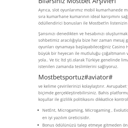
Bilərsiniz Mostbet Arşivleri
Ayrıca, slot oyunlarımız mobil kumarhanede mev
sıra kumarhane kumarının ideal karışımını sağla
ödüllendirici bonusları ile Mostbet’in listeniz
Şansınızı denedikten ve hesabınızı oluşturmak 
sohbetimiz aracılığıyla bize her zaman mesaj g
oyunları oynamaya başlayabileceğiniz Casino Ho
büyük bir heyecan ile mutluluğu çoğaltmanın ve 
yola.. Ve tic ltd şti.olarak Türkiye genelinde li
istenilen zamanda teslimlerini sağlıyoruz.
Mostbetsportuz#aviator#
ve kelime çevirilerinizi kolaylaştırır. Avrupabet
biçimde gerçekleştirebilirsiniz. Bahis platform
koşullar ile gizlilik politikasını dikkatlice kontr
NetEnt, Microgaming, Microgaming , Evoluti
en iyi yazılım üreticisidir.
Bonus ödülünüzü talep etmeye gitmeden önce