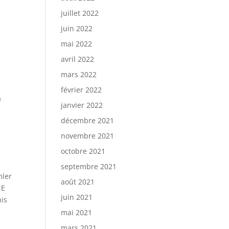
juillet 2022
juin 2022
mai 2022
avril 2022
mars 2022
février 2022
a
janvier 2022
décembre 2021
novembre 2021
octobre 2021
septembre 2021
mler
août 2021
 E
juin 2021
his
mai 2021
mars 2021