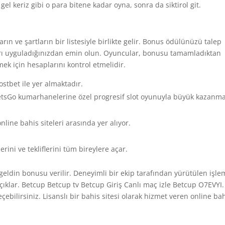
gel keriz gibi o para bitene kadar oyna, sonra da siktirol git.
rın ve şartların bir listesiyle birlikte gelir. Bonus ödülünüzü talep
arı uyguladığınızdan emin olun. Oyuncular, bonusu tamamladıktan
mek için hesaplarını kontrol etmelidir.
stbet ile yer almaktadır.
LetsGo kumarhanelerine özel progresif slot oyunuyla büyük kazanm
nline bahis siteleri arasında yer alıyor.
rini ve tekliflerini tüm bireylere açar.
geldin bonusu verilir. Deneyimli bir ekip tarafından yürütülen işle
çıklar. Betcup Betcup tv Betcup Giriş Canlı maç izle Betcup O7EVYI.
ebilirsiniz. Lisanslı bir bahis sitesi olarak hizmet veren online ba