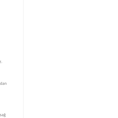
z.
ıdan
 sağ