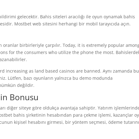
ldirimi gelecektir. Bahis siteleri aracılığı ile oyun oynamak bahis
esidir. Mostbet web sitesini herhangi bir mobil tarayıcıda açın.
oranlar birbirleriyle çarpılır. Today, it is extremely popular amon
ons for the consumers who utilize the phone the most. Bahislerde
zanabilirler.
ward increasing as land based casinos are banned. Aynı zamanda b
siniz. Lütfen, bazı oyunların yalnızca bu demo modunda
mümkün değildir.
din Bonusu
arı diğer siteye göre oldukça avantaja sahiptir. Yatırım işlemlerind
 Mostbet bahis şirketinin hesabından para çekme işlemi, kazançlar o
uncunun kişisel hesabını girmesi, bir yöntem seçmesi, ödeme tutarın