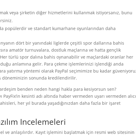
k veya şirketin diğer hizmetlerini kullanmak istiyorsanız, bunu
rsiniz.
ında popülerdir ve standart kumarhane oyunlarından daha
nyanın dört bir yanındaki liglerde çeşitli spor dallarına bahis
 sıra amatör turnuvalara, dostluk maçlarına ve hatta gençlik
r türlü spor dalına bahis oynanabilir ve maçlardaki oranlar her
duğu anlamına gelir. Para çekme işlemlerinizi işlendiği anda
para yatırma yöntemi olarak PayPal seçimimize bu kadar güveniyoru
s döneminizin sonunda kredilendirilir.
e kardeşim benden neden hangi hakla para kesiyorsun sen?
ı PayFix’in kesinti adı altında haber vermeden uyarı vermeden alıc
hisleri, her yıl burada yaşadığınızdan daha fazla bir işaret
zılım Incelemeleri
l ve anlaşılırdır. Kayıt işlemini başlatmak için resmi web sitesinin