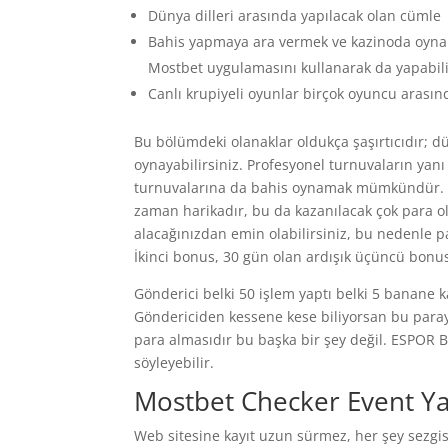
Dünya dilleri arasında yapılacak olan cümle
Bahis yapmaya ara vermek ve kazinoda oynama
Mostbet uygulamasını kullanarak da yapabili
Canlı krupiyeli oyunlar birçok oyuncu aras
Bu bölümdeki olanaklar oldukça şaşırtıcıdır; dü
oynayabilirsiniz. Profesyonel turnuvaların yanı
turnuvalarına da bahis oynamak mümkündür. He
zaman harikadır, bu da kazanılacak çok para ol
alacağınızdan emin olabilirsiniz, bu nedenle 
İkinci bonus, 30 gün olan ardışık üçüncü bonu
Gönderici belki 50 işlem yaptı belki 5 banan
Göndericiden kessene kese biliyorsan bu paray
para almasıdır bu başka bir şey değil. ESPOR Ba
söyleyebilir.
Mostbet Checker Event Ya
Web sitesine kayıt uzun sürmez, her şey sezgise