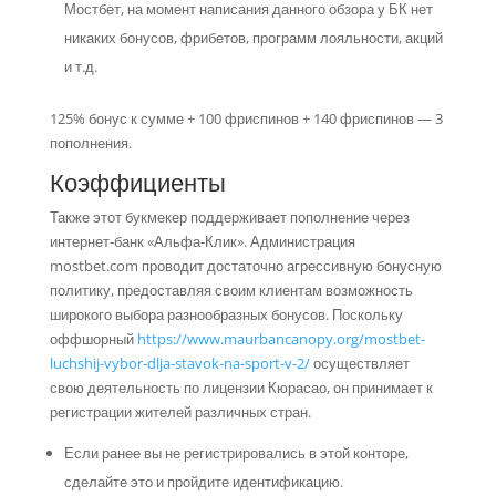
Мостбет, на момент написания данного обзора у БК нет
никаких бонусов, фрибетов, программ лояльности, акций
и т.д.
125% бонус к сумме + 100 фриспинов + 140 фриспинов — 3
пополнения.
Коэффициенты
Также этот букмекер поддерживает пополнение через
интернет-банк «Альфа-Клик». Администрация
mostbet.com проводит достаточно агрессивную бонусную
политику, предоставляя своим клиентам возможность
широкого выбора разнообразных бонусов. Поскольку
оффшорный
https://www.maurbancanopy.org/mostbet-
luchshij-vybor-dlja-stavok-na-sport-v-2/
осуществляет
свою деятельность по лицензии Кюрасао, он принимает к
регистрации жителей различных стран.
Если ранее вы не регистрировались в этой конторе,
сделайте это и пройдите идентификацию.