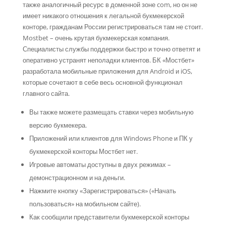
также аналогичный ресурс в доменной зоне com, но он не
имеет никакого отношения к легальной букмекерской
конторе, гражданам России регистрироваться там не стоит.
Mostbet – очень крутая букмекерская компания.
Специалисты службы поддержки быстро и точно ответят и
оперативно устранят неполадки клиентов. БК «Мостбет»
разработала мобильные приложения для Android и iOS,
которые сочетают в себе весь основной функционал
главного сайта.
Вы также можете размещать ставки через мобильную
версию букмекера.
Приложений или клиентов для Windows Phone и ПК у
букмекерской конторы Мостбет нет.
Игровые автоматы доступны в двух режимах –
демонстрационном и на деньги.
Нажмите кнопку «Зарегистрироваться» («Начать
пользоваться» на мобильном сайте).
Как сообщили представители букмекерской конторы